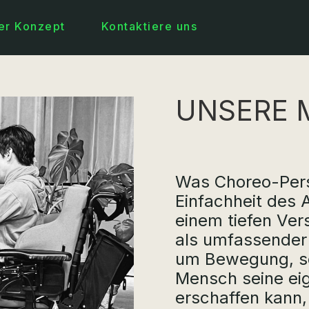
er Konzept
Kontaktiere uns
UNSERE 
Was Choreo-Perso
Einfachheit des 
einem tiefen Ver
als umfassender 
um Bewegung, so
Mensch seine ei
erschaffen kann,