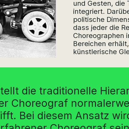
und Gesten, die T
integriert. Darüb
politische Dimens
dass jeder die R
Choreographen i
Bereichen erhält
künstlerische Gl
llt die traditionelle Hier
der Choreograf normalerwei
fft. Bei diesem Ansatz wir
erfahrener Choreograf sein