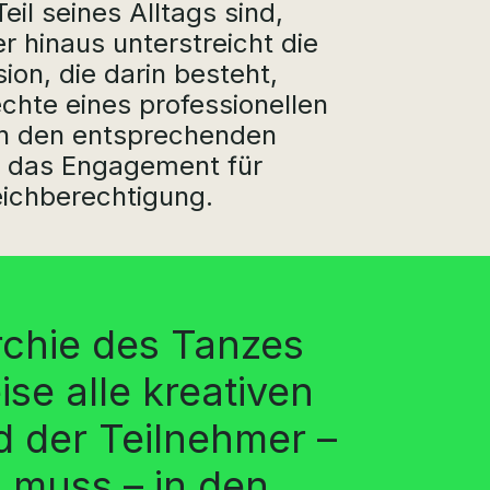
eil seines Alltags sind,
er hinaus unterstreicht die
ion, die darin besteht,
echte eines professionellen
n den entsprechenden
, das Engagement für
eichberechtigung.
archie des Tanzes
se alle kreativen
d der Teilnehmer –
 muss – in den