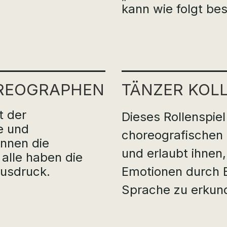
kann wie folgt be
EO­GRA­PHEN
TÄNZER KOLL
t der
Dieses Rollenspiel
ie und
choreografischen 
innen die
und erlaubt ihnen,
 alle haben die
Ausdruck.
Emotionen durch 
Sprache zu erkun