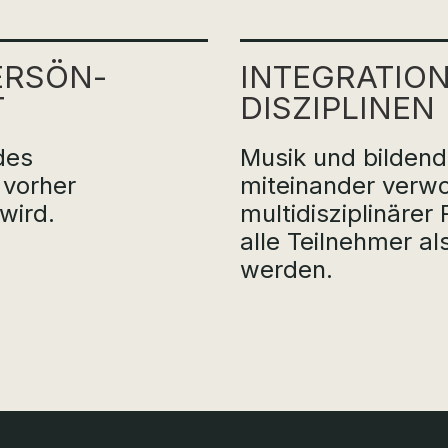
RSÖN­­
INTEGRATION
T
DISZI­PLINEN
des
Musik und bildend
 vorher
miteinander verw
wird.
multidisziplinärer
alle Teilnehmer al
werden.